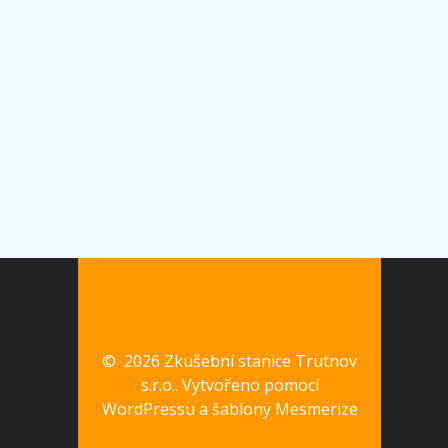
© 2026 Zkušební stanice Trutnov
s.r.o.. Vytvořeno pomocí
WordPressu a
šablony Mesmerize