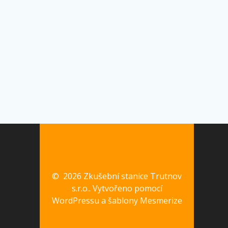
© 2026 Zkušební stanice Trutnov
s.r.o.. Vytvořeno pomocí
WordPressu a
šablony Mesmerize