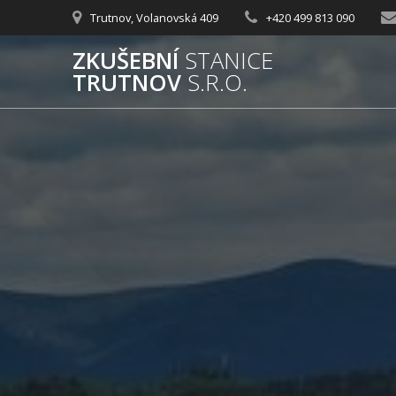
Přeskočit
Trutnov, Volanovská 409
+420 499 813 090
na
obsah
ZKUŠEBNÍ
STANICE
TRUTNOV
S.R.O.