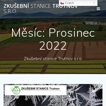
Přeskočit
Czech
ZKUŠEBNÍ
STANICE
TRUTNOV
na
S.R.O.
obsah
Měsíc:
Prosinec
2022
Zkušební stanice Trutnov s.r.o.