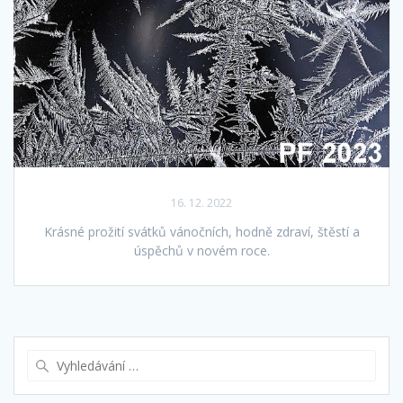
16. 12. 2022
Krásné prožití svátků vánočních, hodně zdraví, štěstí a
úspěchů v novém roce.
Vyhledat: