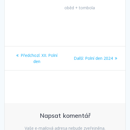
oběd + tombola
Navigace
Předchozí
Předchozí:
XII. Polní
Další
Další:
Polní den 2024
pro
příspěvek:
den
příspěvek:
příspěvek
Napsat komentář
Vaše e-mailová adresa nebude zveřejněna.