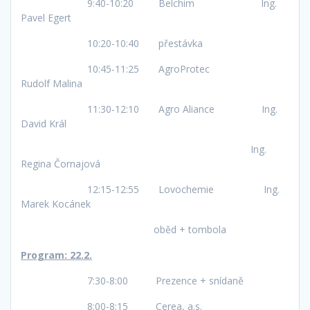
9:40-10:20 Belchim Ing.
Pavel Egert
10:20-10:40 přestávka
10:45-11:25 AgroProtec
Rudolf Malina
11:30-12:10 Agro Aliance Ing.
David Král
Ing.
Regina Čornajová
12:15-12:55 Lovochemie Ing.
Marek Kocánek
oběd + tombola
Program: 22.2.
7:30-8:00 Prezence + snídaně
8:00-8:15 Cerea, a.s.