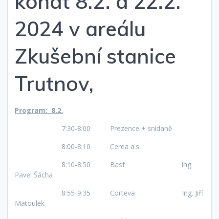
konat 8.2. a 22.2.
2024 v areálu
Zkušební stanice
Trutnov,
Program: 8.2.
7:30-8:00 Prezence + snídaně
8:00-8:10 Cerea a.s.
8:10-8:50 Basf Ing.
Pavel Šácha
8:55-9:35 Corteva Ing. Jiří
Matoulek