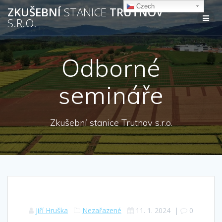
Přeskočit
Czech
ZKUŠEBNÍ
STANICE
TRUTNOV
na
S.R.O.
obsah
Odborné
semináře
Zkušební stanice Trutnov s.r.o.
Jiří Hruška
Nezařazené
11. 1. 2024
|
0