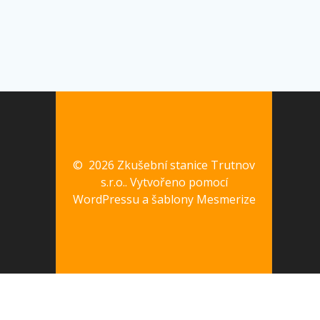
© 2026 Zkušební stanice Trutnov
s.r.o.. Vytvořeno pomocí
WordPressu a
šablony Mesmerize