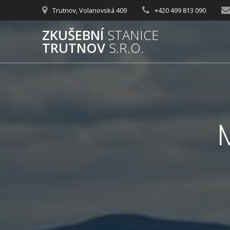
Přeskočit
Trutnov, Volanovská 409
+420 499 813 090
na
obsah
ZKUŠEBNÍ
STANICE
TRUTNOV
S.R.O.