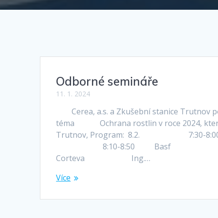
Odborné semináře
11. 1. 2024
Cerea, a.s. a Zkušební stanice Trutnov po
téma Ochrana rostlin v roce 2024, které s
Trutnov, Program: 8.2. 7:30-8
8:10-8:50 Basf Ing. 
Corteva Ing.…
Více