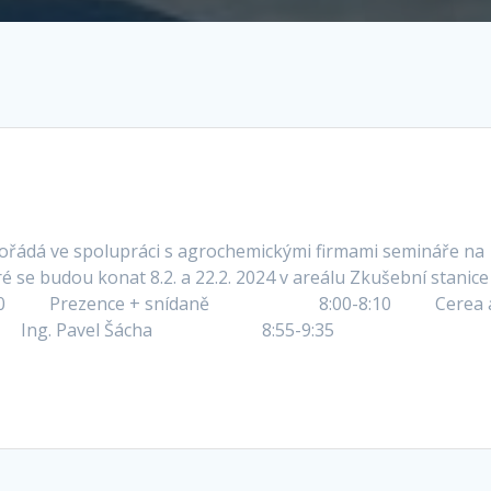
řádá ve spolupráci s agrochemickými firmami semináře na
e budou konat 8.2. a 22.2. 2024 v areálu Zkušební stanice
:00 Prezence + snídaně 8:00-8:10 Cerea a.
Pavel Šácha 8:55-9:35